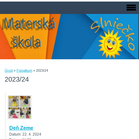
Úvod
»
Fotoalbum
»
2023/24
2023/24
Deň Zeme
Datum:
22. 4. 2024