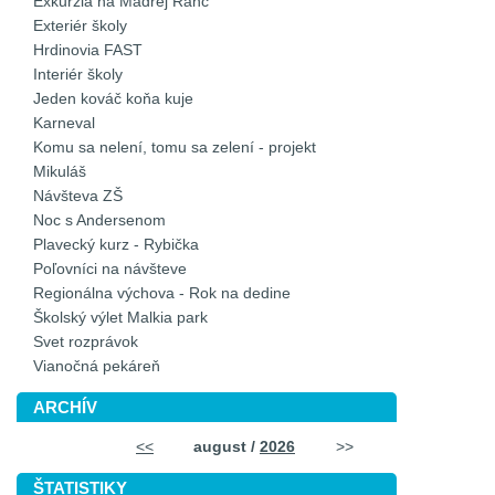
Exkurzia na Madrej Ranč
Exteriér školy
Hrdinovia FAST
Interiér školy
Jeden kováč koňa kuje
Karneval
Komu sa nelení, tomu sa zelení - projekt
Mikuláš
Návšteva ZŠ
Noc s Andersenom
Plavecký kurz - Rybička
Poľovníci na návšteve
Regionálna výchova - Rok na dedine
Školský výlet Malkia park
Svet rozprávok
Vianočná pekáreň
ARCHÍV
<<
august /
2026
>>
ŠTATISTIKY