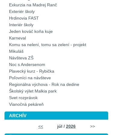
Exkurzia na Madrej Ranč
Exteriér školy
Hrdinovia FAST
Interiér školy
Jeden kováč koňa kuje
Karneval
Komu sa nelení, tomu sa zelení - projekt
Mikuláš
Návšteva ZŠ
Noc s Andersenom
Plavecký kurz - Rybička
Poľovníci na návšteve
Regionálna výchova - Rok na dedine
Školský výlet Malkia park
Svet rozprávok
Vianočná pekáreň
ARCHÍV
<<
júl /
2026
>>