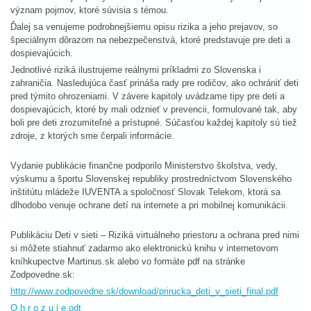
význam pojmov, ktoré súvisia s témou.
Ďalej sa venujeme podrobnejšiemu opisu rizika a jeho prejavov, so
špeciálnym dôrazom na nebezpečenstvá, ktoré predstavuje pre deti a
dospievajúcich.
Jednotlivé riziká ilustrujeme reálnymi príkladmi zo Slovenska i
zahraničia. Nasledujúca časť prináša rady pre rodičov, ako ochrániť deti
pred týmito ohrozeniami. V závere kapitoly uvádzame tipy pre deti a
dospievajúcich, ktoré by mali odznieť v prevencii, formulované tak, aby
boli pre deti zrozumiteľné a prístupné. Súčasťou každej kapitoly sú tiež
zdroje, z ktorých sme čerpali informácie.
Vydanie publikácie finančne podporilo Ministerstvo školstva, vedy,
výskumu a športu Slovenskej republiky prostredníctvom Slovenského
inštitútu mládeže IUVENTA a spoločnosť Slovak Telekom, ktorá sa
dlhodobo venuje ochrane detí na internete a pri mobilnej komunikácii.
Publikáciu Deti v sieti – Riziká virtuálneho priestoru a ochrana pred nimi
si môžete stiahnuť zadarmo ako elektronickú knihu v internetovom
kníhkupectve Martinus.sk alebo vo formáte pdf na stránke
Zodpovedne.sk:
http://www.zodpovedne.sk/download/prirucka_deti_v_sieti_final.pdf
O h r o z u j e.odt