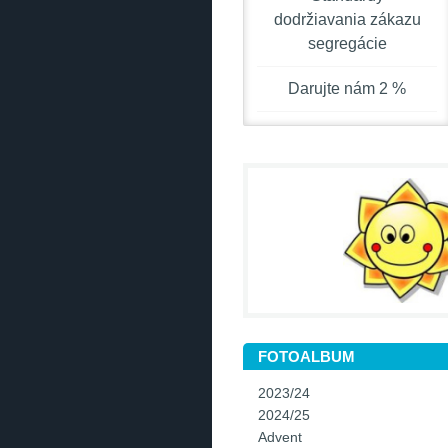
dodržiavania zákazu
segregácie
Darujte nám 2 %
FOTOALBUM
2023/24
2024/25
Advent