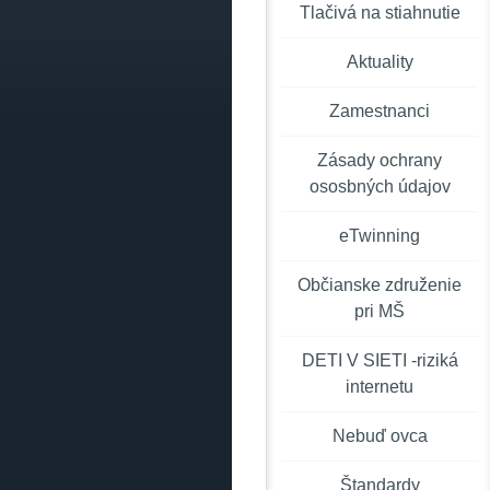
Tlačivá na stiahnutie
Aktuality
Zamestnanci
Zásady ochrany
ososbných údajov
eTwinning
Občianske združenie
pri MŠ
DETI V SIETI -riziká
internetu
Nebuď ovca
Štandardy