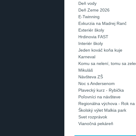
Deň vody
Deň Zeme 2026
E-Twinning
Exkurzia na Madrej Ranč
Exteriér školy
Hrdinovia FAST
Interiér školy
Jeden kováč koňa kuje
Karneval
Komu sa nelení, tomu sa zelen
Mikuláš
Návšteva ZŠ
Noc s Andersenom
Plavecký kurz - Rybička
Poľovníci na návšteve
Regionálna výchova - Rok na
Školský výlet Malkia park
Svet rozprávok
Vianočná pekáreň