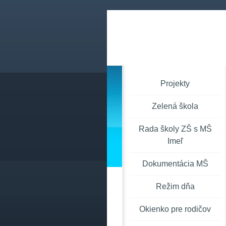
Projekty
Zelená škola
Rada školy ZŠ s MŠ
Imeľ
Dokumentácia MŠ
Režim dňa
Okienko pre rodičov