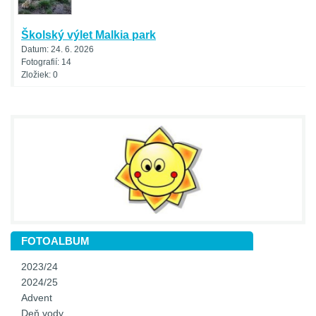
Školský výlet Malkia park
Datum:
24. 6. 2026
Fotografií:
14
Zložiek:
0
FOTOALBUM
2023/24
2024/25
Advent
Deň vody