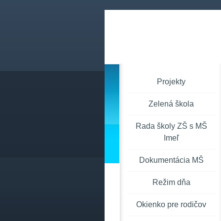
Projekty
Zelená škola
Rada školy ZŠ s MŠ
Imeľ
Dokumentácia MŠ
Režim dňa
Okienko pre rodičov