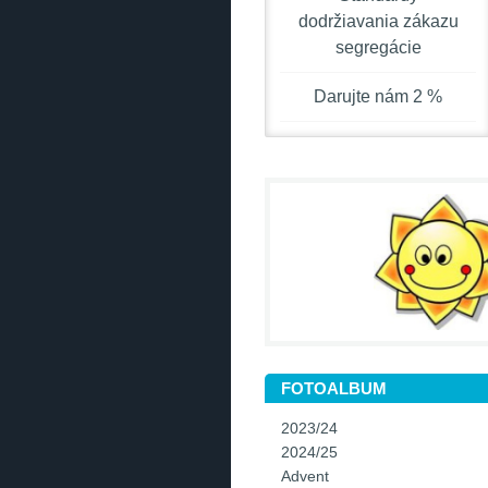
dodržiavania zákazu
segregácie
Darujte nám 2 %
FOTOALBUM
2023/24
2024/25
Advent