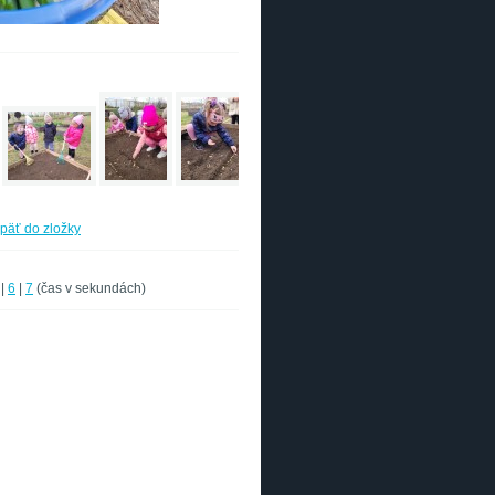
päť do zložky
|
6
|
7
(čas v sekundách)