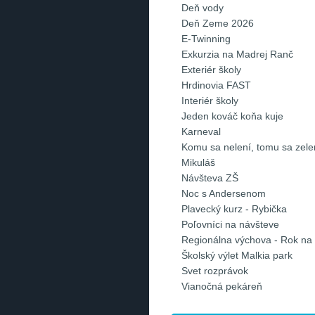
Deň vody
Deň Zeme 2026
E-Twinning
Exkurzia na Madrej Ranč
Exteriér školy
Hrdinovia FAST
Interiér školy
Jeden kováč koňa kuje
Karneval
Komu sa nelení, tomu sa zelen
Mikuláš
Návšteva ZŠ
Noc s Andersenom
Plavecký kurz - Rybička
Poľovníci na návšteve
Regionálna výchova - Rok na
Školský výlet Malkia park
Svet rozprávok
Vianočná pekáreň