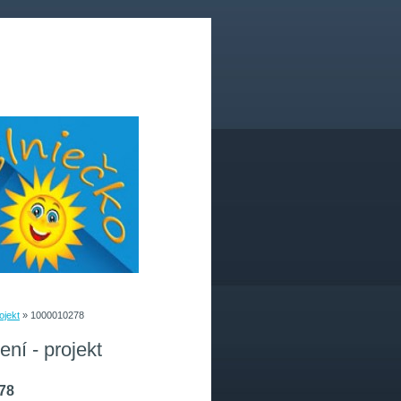
ojekt
»
1000010278
ní - projekt
78