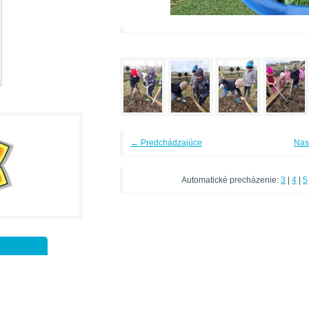
← Predchádzajúce
Nas
Automatické precházenie:
3
|
4
|
5