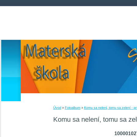
Úvod
»
Fotoalbum
»
Komu sa nelení, tomu sa zelení - pr
Komu sa nelení, tomu sa zele
10000102