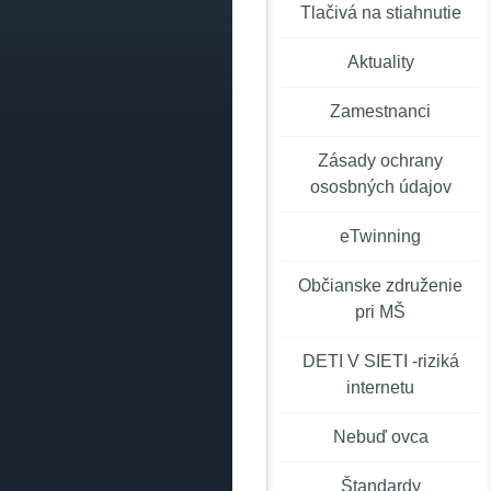
Tlačivá na stiahnutie
Aktuality
Zamestnanci
Zásady ochrany
ososbných údajov
eTwinning
Občianske združenie
pri MŠ
DETI V SIETI -riziká
internetu
Nebuď ovca
Štandardy