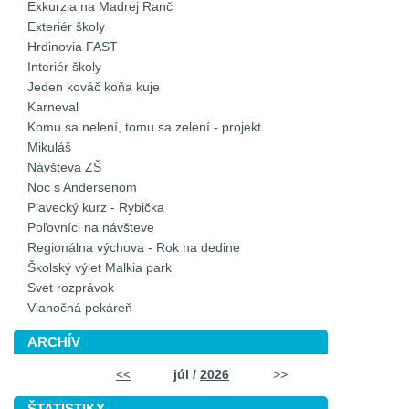
Exkurzia na Madrej Ranč
Exteriér školy
Hrdinovia FAST
Interiér školy
Jeden kováč koňa kuje
Karneval
Komu sa nelení, tomu sa zelení - projekt
Mikuláš
Návšteva ZŠ
Noc s Andersenom
Plavecký kurz - Rybička
Poľovníci na návšteve
Regionálna výchova - Rok na dedine
Školský výlet Malkia park
Svet rozprávok
Vianočná pekáreň
ARCHÍV
<<
júl /
2026
>>
ŠTATISTIKY