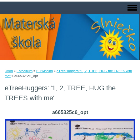
Úvod
»
Fotoalbum
»
E-Twinning
»
eTreeHuggers:"1, 2, TREE, HUG the TREES with
me"
»
a665325c6_opt
eTreeHuggers:"1, 2, TREE, HUG the
TREES with me"
a665325c6_opt