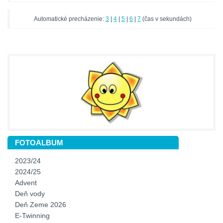
Automatické precházenie:
3
|
4
|
5
|
6
|
7
(čas v sekundách)
FOTOALBUM
2023/24
2024/25
Advent
Deň vody
Deň Zeme 2026
E-Twinning