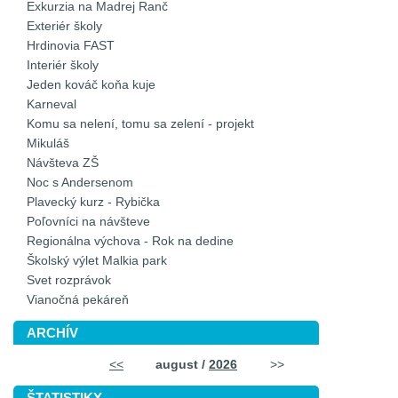
Exkurzia na Madrej Ranč
Exteriér školy
Hrdinovia FAST
Interiér školy
Jeden kováč koňa kuje
Karneval
Komu sa nelení, tomu sa zelení - projekt
Mikuláš
Návšteva ZŠ
Noc s Andersenom
Plavecký kurz - Rybička
Poľovníci na návšteve
Regionálna výchova - Rok na dedine
Školský výlet Malkia park
Svet rozprávok
Vianočná pekáreň
ARCHÍV
<<
august /
2026
>>
ŠTATISTIKY