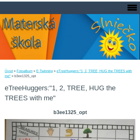
Úvod
»
Fotoalbum
»
E-Twinning
»
eTreeHuggers:"1, 2, TREE, HUG the TREES with
me"
»
b3ee1325_opt
eTreeHuggers:"1, 2, TREE, HUG the
TREES with me"
b3ee1325_opt