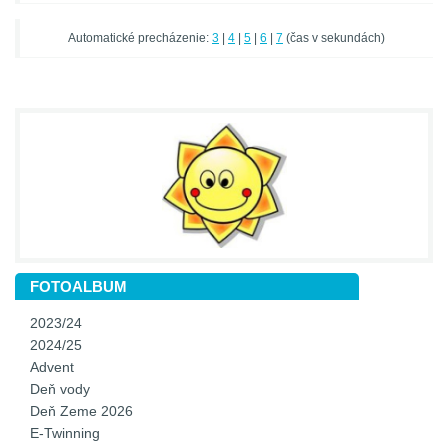
Automatické precházenie:
3
|
4
|
5
|
6
|
7
(čas v sekundách)
FOTOALBUM
2023/24
2024/25
Advent
Deň vody
Deň Zeme 2026
E-Twinning